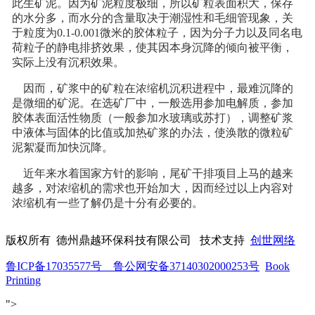
此生矿泥。因为矿泥粒度极细，所以矿粒表面积大，保存
的水分多，而水分的含量取决于潮湿性和毛细管现象，关
于粒度为0.1-0.001微米的胶体粒子，因为分子力以及同名电
荷粒子的静电排挤效果，使其因本身沉降的倾向被平衡，
实际上没有沉积效果。
因而，矿浆中的矿粒在浓缩机沉积进程中，最难沉降的
是微细的矿泥。在选矿厂中，一般选用参加电解质，参加
胶体表面活性物质（一般参加水玻璃或苏打），调整矿浆
中液体与固体的比值或加热矿浆的办法，使涣散的微粒矿
泥絮凝而加快沉降。
近年来水着国家方针的影响，尾矿干排项目上马的越来
越多，对浓缩机的需求也开始加大，因而经过以上内容对
浓缩机有一些了解仍是十分有必要的。
版权所有 德州鼎越环保科技有限公司 技术支持
创世网络
鲁ICP备17035577号 鲁公网安备37140302000253号
Book
Printing
">