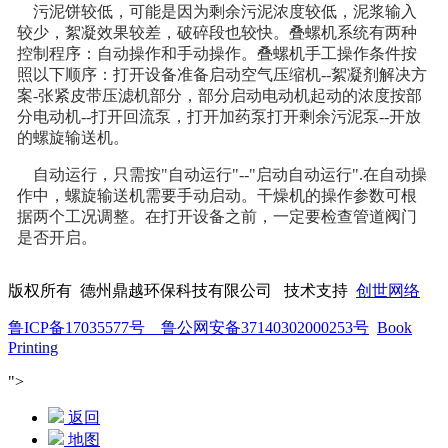
污泥饼较低，可能是因为剩余污泥浓度较低，泥浆输入
较少，絮凝效果较差，破碎段也较快。叠螺机系统有两种
控制程序：自动操作和手动操作。叠螺机手工操作条件按
照以下顺序：打开设备准备启动空气压缩机--絮凝剂解决方
案-张紧皮带压滤机部分，部分启动电动机起动的浓度按部
分电动机--打开回流泵，打开加药泵打开剩余污泥泵--开放
的螺旋输送机。
自动运行，只需按"自动运行"--"启动自动运行".在自动操
作中，螺旋输送机需要手动启动。干燥机的操作参数可根
据两个工况调整。在打开设备之前，一定要检查管道阀门
是否开启。
版权所有 德州鼎越环保科技有限公司 技术支持
创世网络
鲁ICP备17035577号 鲁公网安备37140302000253号
Book
Printing
">
返回
地图